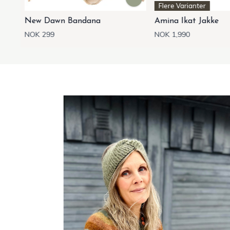
Flere Varianter
Amina Ikat Jakke
Artisan Bandana
NOK 1,990
NOK 299
Item
3
of
20