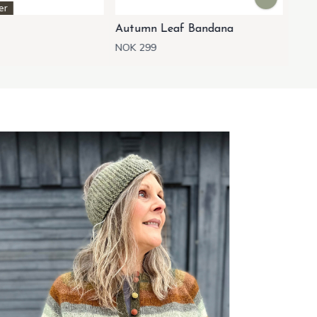
f Bandana
Autumn Leaf Bandana
Aut
NOK 299
NOK