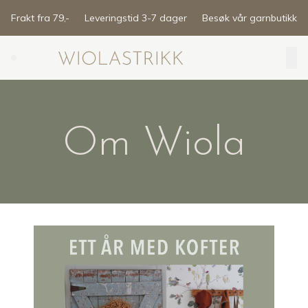
Skip to main content
Frakt fra 79,-
Leveringstid 3-7 dager
Besøk vår garnbutikk
Search (⌘K)
Om Wiola