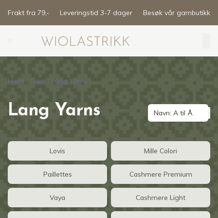
Skip to main content
Frakt fra 79,-
Leveringstid 3-7 dager
Besøk vår garnbutikk
Search (⌘K)
Hjem
/
Garn
/
Lang Yarns
Lang Yarns
Navn: A til Å
Lovis
Mille Colori
Paillettes
Cashmere Premium
Vaya
Cashmere Light