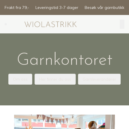
Skip to main content
Frakt fra 79,-
Leveringstid 3-7 dager
Besøk vår garnbutikk
Search (⌘K)
Garnkontoret
Om oss
Her finner du oss
Garnleverandører