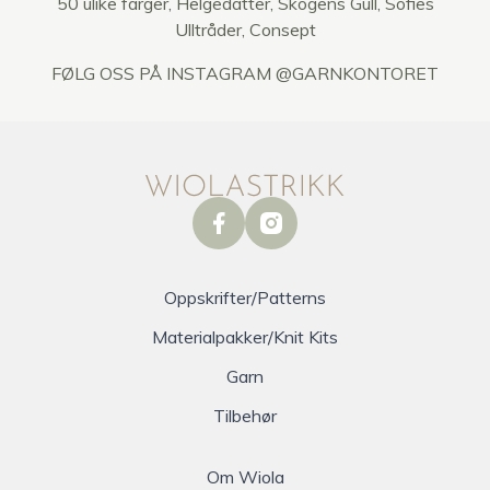
50 ulike farger, Helgedatter, Skogens Gull, Sofies
Ulltråder, Consept
FØLG OSS PÅ
INSTAGRAM @GARNKONTORET
facebook
instagram
Oppskrifter/Patterns
Materialpakker/Knit Kits
Garn
Tilbehør
Om Wiola