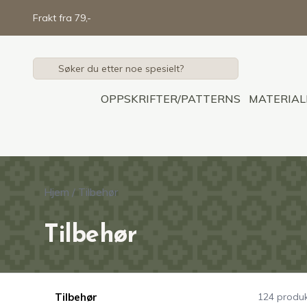
Skip to main content
Frakt fra 79,-
OPPSKRIFTER/PATTERNS
MATERIAL
Hjem
/
Tilbehør
Tilbehør
Tilbehør
124 produk