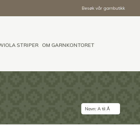
Besøk vår garnbutikk
WIOLA STRIPER
OM GARNKONTORET
Navn: A til Å