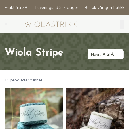
Skip to main content
Frakt fra 79,-
Leveringstid 3-7 dager
Besøk vår garnbutikk
Search (⌘K)
Wiola Stripe
Navn: A til Å
19 produkter funnet