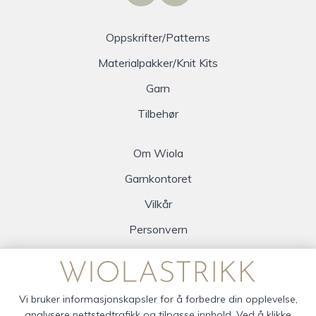
Oppskrifter/Patterns
Materialpakker/Knit Kits
Garn
Tilbehør
Om Wiola
Garnkontoret
Vilkår
Personvern
Logg inn
Vi bruker informasjonskapsler for å forbedre din opplevelse,
analysere nettstedtrafikk og tilpasse innhold. Ved å klikke