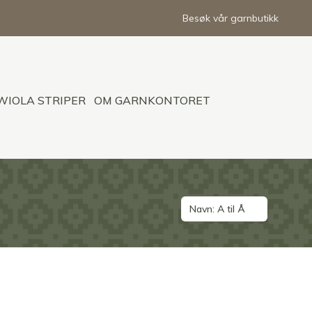
Besøk vår garnbutikk
WIOLA STRIPER
OM GARNKONTORET
Navn: A til Å